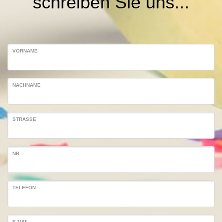
schreiben Sie uns...
VORNAME
NACHNAME
STRASSE
NR.
TELEFON
E-MAIL